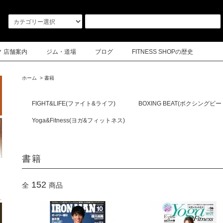
店舗案内
ジム・道場
ブログ
FITNESS SHOPの歴史
ホーム
>
書籍
FIGHT&LIFE(ファイト&ライフ)
BOXING BEAT(ボクシングビー
Yoga&Fitness(ヨガ&フィットネス)
書籍
152
全
商品