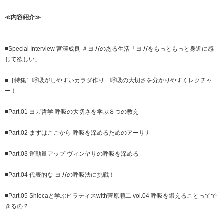
≪内容紹介≫
■Special Interview 宮澤成良 ＃ヨガのある生活「ヨガをもっともっと身近に感
じて欲しい」
■［特集］呼吸がしやすいカラダ作り 呼吸の大切さを分かりやすくレクチャ
ー！
■Part.01 ヨガ哲学 呼吸の大切さを学ぶ８つの教え
■Part.02 まずはここから 呼吸を深めるためのアーサナ
■Part.03 運動量アップ ヴィンヤサの呼吸を深める
■Part.04 代表的な ヨガの呼吸法に挑戦！
■Part.05 Shiecaと学ぶピラティスwith菅原順二 vol.04 呼吸を鍛えることってで
きるの？