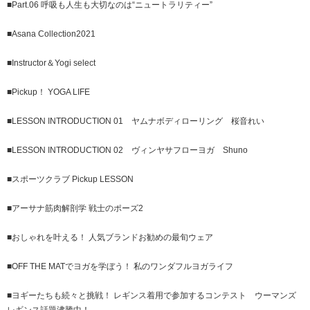
■Part.06 呼吸も人生も大切なのは“ニュートラリティー”
■Asana Collection2021
■Instructor＆Yogi select
■Pickup！ YOGA LIFE
■LESSON INTRODUCTION 01 ヤムナボディローリング 桜音れい
■LESSON INTRODUCTION 02 ヴィンヤサフローヨガ Shuno
■スポーツクラブ Pickup LESSON
■アーサナ筋肉解剖学 戦士のポーズ2
■おしゃれを叶える！ 人気ブランドお勧めの最旬ウェア
■OFF THE MATでヨガを学ぼう！ 私のワンダフルヨガライフ
■ヨギーたちも続々と挑戦！ レギンス着用で参加するコンテスト ウーマンズ