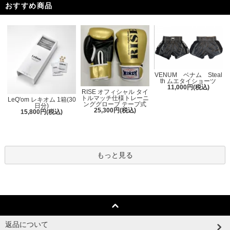
おすすめ商品
VENUM ベナム Steal
th ムエタイショーツ
11,000円(税込)
RISE オフィシャル タイ
トルマッチ仕様トレーニ
LeQ'om レキオム 1箱(30
ンググローブ テープ式
日分)
25,300円(税込)
15,800円(税込)
もっと見る
返品について