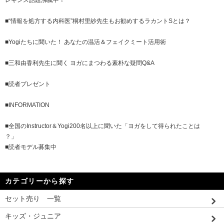
レギンス話題沸騰中！
■“情報を処方する内科医”桐村里紗先生もお勧めするラカントSとは？
■Yogiたちに聞いた！ あなたの温活＆フェイクミート活用術
■三和由香利先生に聞く ヨガにまつわる素朴な疑問Q&A
■読者プレゼント
■INFORMATION
■全国のInstructor＆Yogi200名以上に聞いた「ヨガをして得られたことは
？」
■読者モデル募集中
カテゴリーから探す
セット売り 一覧
キッズ・ジュニア