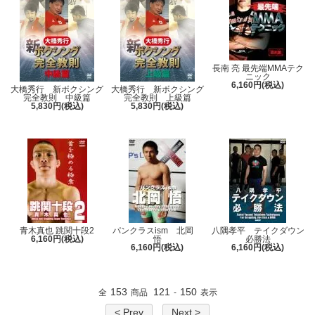
長南 亮 最先端MMAテク
ニック
6,160円(税込)
大橋秀行 新ボクシング
大橋秀行 新ボクシング
完全教則 中級篇
完全教則 上級篇
5,830円(税込)
5,830円(税込)
青木真也 跳関十段2
パンクラスism 北岡
八隅孝平 テイクダウン
6,160円(税込)
悟
必勝法
6,160円(税込)
6,160円(税込)
153
121
150
全
商品
-
表示
< Prev
Next >