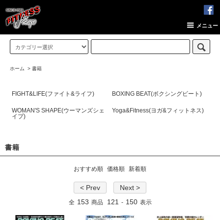
メニュー
ホーム
>
書籍
FIGHT&LIFE(ファイト&ライフ)
BOXING BEAT(ボクシングビート)
WOMAN'S SHAPE(ウーマンズシェ
Yoga&Fitness(ヨガ&フィットネス)
イプ)
書籍
おすすめ順
価格順
新着順
< Prev
Next >
153
121
150
全
商品
-
表示