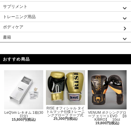
サプリメント
トレーニング用品
ボディケア
書籍
おすすめ商品
RISE オフィシャル タイ
トルマッチ仕様トレーニ
LeQ'om レキオム 1箱(30
VENUM ボクシンググロ
ンググローブ テープ式
日分)
ーブ エリートEVO 【B
25,300円(税込)
15,800円(税込)
K/BRO】 10oz
19,800円(税込)