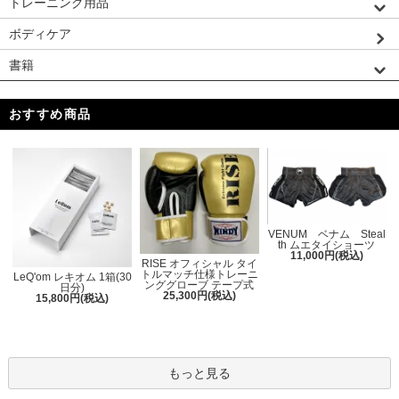
トレーニング用品
ボディケア
書籍
おすすめ商品
VENUM ベナム Steal
th ムエタイショーツ
11,000円(税込)
RISE オフィシャル タイ
トルマッチ仕様トレーニ
LeQ'om レキオム 1箱(30
ンググローブ テープ式
日分)
25,300円(税込)
15,800円(税込)
もっと見る