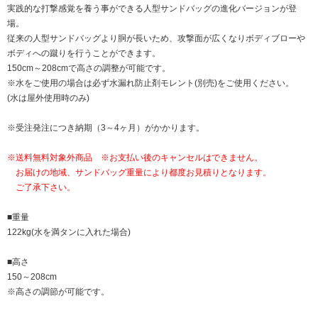
実践的な打撃感覚を養う事ができる人型サンドバッグの進化バージョンが登
場。
従来の人型サンドバッグより胴が長いため、攻撃面が広くなりボディブローや
ボディへの蹴りを行うことができます。
150cm～208cmで高さの調整が可能です。
※水をご使用の場合は必ず水漏れ防止剤モレント(別売)をご使用ください。
(水は屋外使用時のみ)
※受注発注につき納期（3～4ヶ月）がかかります。
※送料無料対象外商品 ※お支払い後のキャンセルはできません。
お届けの地域、サンドバッグ重量により都度お見積りとなります。
ご了承下さい。
■重量
122kg(水を満タンに入れた場合)
■高さ
150～208cm
※高さの調節が可能です。