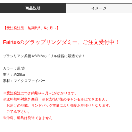
商品説明
イメージ
【受注発注品 納期約5、6ヶ月～】
Fairtexのグラップリングダミー、ご注文受付中！
ブラジリアン柔術やMMAのドリル練習に最適です！
カラー；黒/赤
重さ：約28kg
素材：マイクロファイバー
※受注発注につき納期(4ヶ月～)がかかります。
※送料無料対象外商品 ※お支払い後のキャンセルはできません。
お届けの地域、サンドバッグ重量により都度お見積りとなります。
ご了承下さい。
※沖縄、離島は発送できません