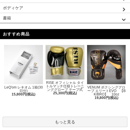
ボディケア
書籍
おすすめ商品
RISE オフィシャル タイ
トルマッチ仕様トレーニ
LeQ'om レキオム 1箱(30
VENUM ボクシンググロ
ンググローブ テープ式
日分)
ーブ エリートEVO 【B
25,300円(税込)
15,800円(税込)
K/BRO】 10oz
19,800円(税込)
もっと見る