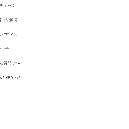
フチェック
て肩コリ解消
をほぐすべし
レッチ
ある質問Q&A
昔は私も硬かった」