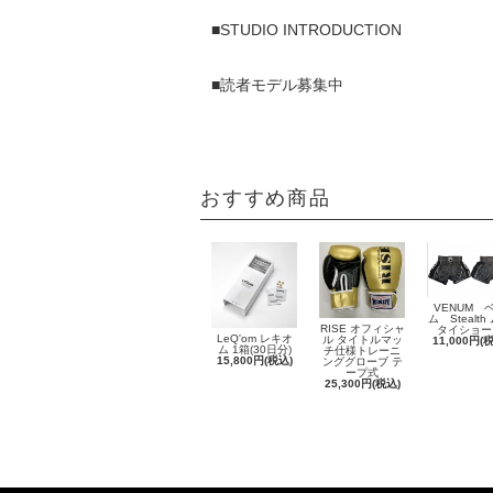
■STUDIO INTRODUCTION
■読者モデル募集中
おすすめ商品
VENUM 
ム Stealth
RISE オフィシャ
タイショー
LeQ'om レキオ
ル タイトルマッ
11,000円(
ム 1箱(30日分)
チ仕様トレーニ
15,800円(税込)
ンググローブ テ
ープ式
25,300円(税込)