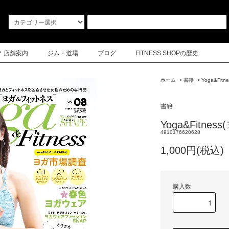
店舗案内
ジム・道場
ブログ
FITNESS SHOPの歴史
ホーム
>
書籍
>
Yoga&Fi
書籍
Yoga&Fitne
4910176620628
1,000円(税込)
購入数