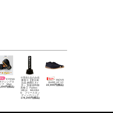
※現在1点のみ在
KYENA
INOV8
庫有※【受注発
クシングロ
BARE-XF V2
注品 納期3､4ヶ
ーブ Matt
22,000円(税込)
月～ 別途送料御
,200円(税込)
見積 】 Fairtex
HB14 MAXBA
G フリースタン
ディングバッグ
178,200円(税込)