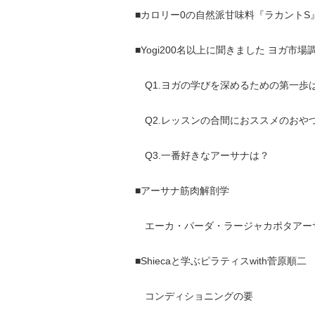
■カロリー0の自然派甘味料『ラカントS
■Yogi200名以上に聞きました ヨガ市場
Q1.ヨガの学びを深めるための第一歩
Q2.レッスンの合間におススメのおや
Q3.一番好きなアーサナは？
■アーサナ筋肉解剖学
エーカ・パーダ・ラージャカポタアー
■Shiecaと学ぶピラティスwith菅原順二
コンディショニングの要