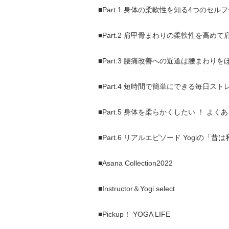
■Part.1 身体の柔軟性を知る4つのセル
■Part.2 肩甲骨まわりの柔軟性を高め
■Part.3 腰痛改善への近道は腰まわり
■Part.4 短時間で簡単にできる毎日スト
■Part.5 身体を柔らかくしたい ！ よく
■Part.6 リアルエピソード Yogiの「
■Asana Collection2022
■Instructor＆Yogi select
■Pickup！ YOGA LIFE