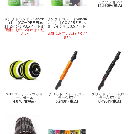
スクッション®
11,990円(税込)
サンクトバンド（Sanctb
サンクトバンド（Sanctb
and）【COMPRE Flos
and）【COMPRE Flos
s】2インチ×3.5メートル
s】3インチｘ3.5メート
店舗にお問い合わせくだ
ル
さい
店舗にお問い合わせくだ
さい
MB2 ローラー・マッサ
グリッド フォームロー
グリッド フォームロー
ージボール
ラー® STK
ラー® STK-X
4,070円(税込)
5,940円(税込)
6,490円(税込)