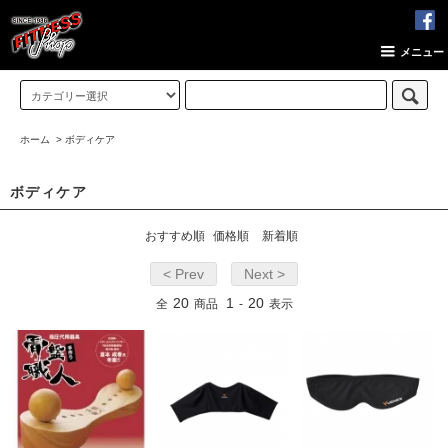
メニュー
ホーム
>
ボディケア
ボディケア
おすすめ順
価格順
新着順
< Prev
Next >
20
1
20
全
商品
-
表示