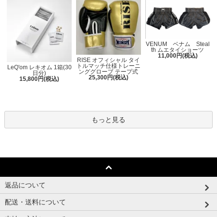
VENUM ベナム Steal
th ムエタイショーツ
11,000円(税込)
RISE オフィシャル タイ
トルマッチ仕様トレーニ
LeQ'om レキオム 1箱(30
ンググローブ テープ式
日分)
25,300円(税込)
15,800円(税込)
もっと見る
返品について
配送・送料について