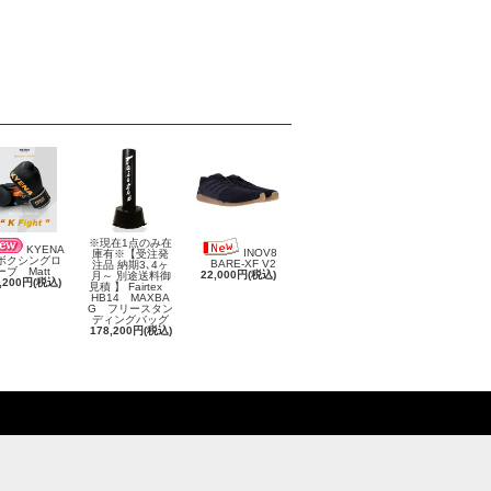
※現在1点のみ在
KYENA
INOV8
庫有※【受注発
クシングロ
BARE-XF V2
注品 納期3､4ヶ
ーブ Matt
22,000円(税込)
月～ 別途送料御
,200円(税込)
見積 】 Fairtex
HB14 MAXBA
G フリースタン
ディングバッグ
178,200円(税込)