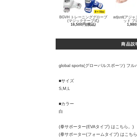
BGVH トレーニンググローブ
adjust(アジ
(マジックテープ式)
ッド プ
16,500円(税込)
1,98
商品説
global sports(グローバルスポーツ)
■サイズ
S,M,L
■カラー
白
(
拳サポーター(EVAタイプ) はこちら。
)
(
拳サポーター(フォームタイプ) はこち