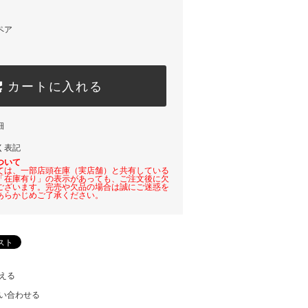
ペア
カートに入れる
細
く表記
ついて
ては、一部店頭在庫（実店舗）と共有している
「在庫有り」の表示があっても、ご注文後に欠
ございます。完売や欠品の場合は誠にご迷惑を
あらかじめご了承ください。
える
い合わせる