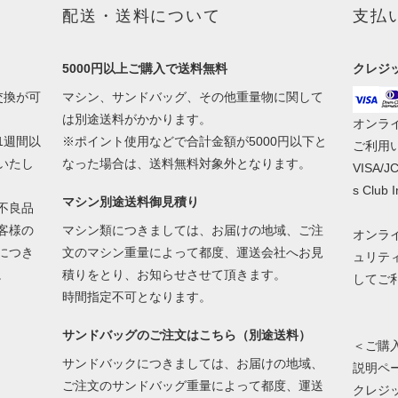
配送・送料について
支払
5000円以上ご購入で送料無料
クレジ
交換が可
マシン、サンドバッグ、その他重量物に関して
は別途送料がかかります。
オンラ
1週間以
※ポイント使用などで合計金額が5000円以下と
ご利用
いたし
なった場合は、送料無料対象外となります。
VISA/JC
s Club
マシン別途送料御見積り
不良品
客様の
マシン類につきましては、お届けの地域、ご注
オンラ
につき
文のマシン重量によって都度、運送会社へお見
ュリテ
。
積りをとり、お知らせさせて頂きます。
してご
時間指定不可となります。
サンドバッグのご注文はこちら（別途送料）
＜ご購
サンドバックにつきましては、お届けの地域、
説明ペ
ご注文のサンドバッグ重量によって都度、運送
クレジ