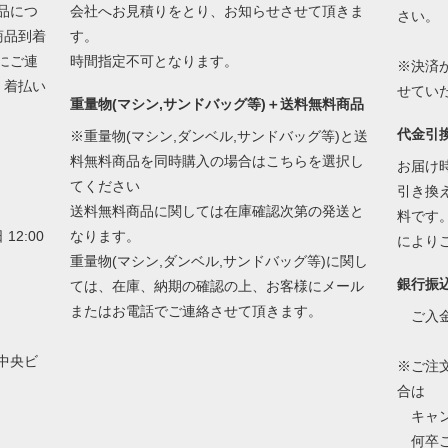
品につ
会社へお見積りをとり、お知らせさせて頂きま
さい。
商品到着
す。
にご連
時間指定不可となります。
※決済
 着払い
せてい
重量物(マシン,サンドバッグ等)＋送料無料商品
代金引
※重量物(マシン,ダンベル,サンドバッグ等)と送
料無料商品を同時購入の場合はこちらを選択し
お届け
てください
引き換
送料無料商品に関しては在庫確認次第の発送と
料です
12:00
なります。
により
重量物(マシン,ダンベル,サンドバッグ等)に関し
銀行振
ては、在庫、納期の確認の上、お客様にメール
またはお電話でご連絡させて頂きます。
ご入金
京中央ビ
※ご注
合は
キャン
何卒ご