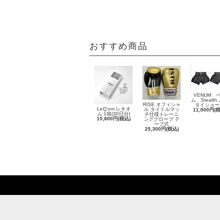
おすすめ商品
VENUM 
ム Stealth
RISE オフィシャ
タイショー
LeQ'om レキオ
ル タイトルマッ
11,000円(
ム 1箱(30日分)
チ仕様トレーニ
15,800円(税込)
ンググローブ テ
ープ式
25,300円(税込)