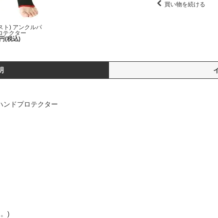
買い物を続ける
ャスト) アンクルパ
ロテクター
0円(税込)
明
 フルハンドプロテクター
ら。
)