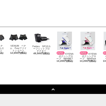
ベナ
VENUM ベナ
Fairtex SP10カ
 ムエ
ム Furyファイ
ーフミットプロ
ツ
トショーツ
テクター
税込)
12,650円(税込)
49,500円(税込)
KYENA
KYENA
ボクシングロ
ボクシングロ
ボ
ーブ WH/MET
ーブ WH/Pink
13,200円(税込)
13,200円(税込)
13