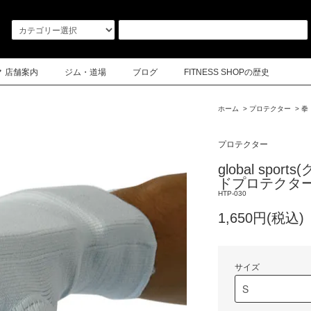
店舗案内
ジム・道場
ブログ
FITNESS SHOPの歴史
ホーム
>
プロテクター
>
拳
プロテクター
global sp
ドプロテクタ
HTP-030
1,650円(税込)
サイズ