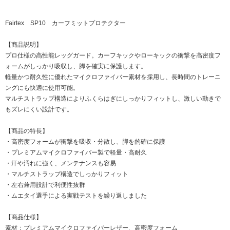
Fairtex SP10 カーフミットプロテクター
【商品説明】
プロ仕様の高性能レッグガード。カーフキックやローキックの衝撃を高密度フ
ォームがしっかり吸収し、脚を確実に保護します。
軽量かつ耐久性に優れたマイクロファイバー素材を採用し、長時間のトレーニ
ングにも快適に使用可能。
マルチストラップ構造によりふくらはぎにしっかりフィットし、激しい動きで
もズレにくい設計です。
【商品の特長】
・高密度フォームが衝撃を吸収・分散し、脚を的確に保護
・プレミアムマイクロファイバー製で軽量・高耐久
・汗や汚れに強く、メンテナンスも容易
・マルチストラップ構造でしっかりフィット
・左右兼用設計で利便性抜群
・ムエタイ選手による実戦テストを繰り返しました
【商品仕様】
素材：プレミアムマイクロファイバーレザー、高密度フォーム