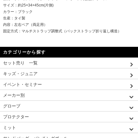
サイズ：約25×34×45cm(片側)
カラー：ブラック
生産：タイ製
内容：左右ペア（両足用）
固定方式：マルチストラップ調整式（バックストラップ折り返し構造）
カテゴリーから探す
セット売り 一覧
キッズ・ジュニア
イベント・セミナー
メーカー別
グローブ
プロテクター
ミット