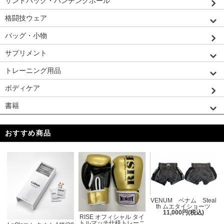
サンドバッグ・パンチングボール
格闘技ウェア
バッグ・小物
サプリメント
トレーニング用品
ボディケア
書籍
おすすめ商品
VENUM ベナム Steal
th ムエタイショーツ
11,000円(税込)
RISE オフィシャル タイ
トルマッチ仕様トレーニ