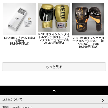
RISE オフィシャル タイ
トルマッチ仕様トレーニ
LeQ'om レキオム 1箱(3
VENUM ボクシンググロ
ンググローブ テープ式
0日分)
ーブ エリートEVO 【B
25,300円(税込)
15,800円(税込)
K/BRO】 10oz
19,800円(税込)
もっと見る
返品について
配送・送料について