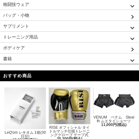
格闘技ウェア
バッグ・小物
サプリメント
トレーニング用品
ボディケア
書籍
おすすめ商品
VENUM ベナム Steal
th ムエタイショーツ
11,000円(税込)
RISE オフィシャル タイ
トルマッチ仕様トレーニ
LeQ'om レキオム 1箱(30
ンググローブ テープ式
日分)
25,300円(税込)