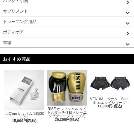
バッグ・小物
サプリメント
トレーニング用品
ボディケア
書籍
おすすめ商品
VENUM ベナム Steal
th ムエタイショーツ
11,000円(税込)
RISE オフィシャル タイ
トルマッチ仕様トレーニ
LeQ'om レキオム 1箱(30
ンググローブ テープ式
日分)
25,300円(税込)
15,800円(税込)