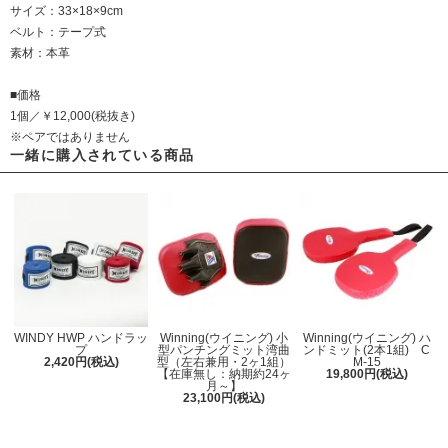
サイズ：33×18×9cm
ベルト：テープ式
素材：本革
■価格
1個／￥12,000(税抜き)
※ペアではありません
一緒に購入されている商品
WINDY HWP ハンドラッ
Winning(ウイニング) 小
Winning(ウイニング) ハ
プ
型パンチングミット湾曲
ンドミット(2本1組) C
2,420円(税込)
型（左右兼用・2ヶ1組）
M-15
【在庫無し：納期約24ヶ
19,800円(税込)
月～】
23,100円(税込)