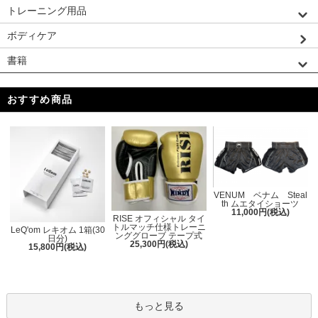
トレーニング用品
ボディケア
書籍
おすすめ商品
VENUM ベナム Steal
th ムエタイショーツ
11,000円(税込)
RISE オフィシャル タイ
トルマッチ仕様トレーニ
LeQ'om レキオム 1箱(30
ンググローブ テープ式
日分)
25,300円(税込)
15,800円(税込)
もっと見る