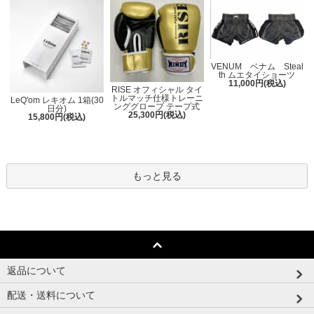
VENUM ベナム Steal
th ムエタイショーツ
11,000円(税込)
RISE オフィシャル タイ
トルマッチ仕様トレーニ
LeQ'om レキオム 1箱(30
ンググローブ テープ式
日分)
25,300円(税込)
15,800円(税込)
もっと見る
返品について
配送・送料について