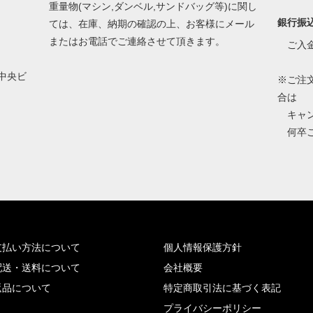
重量物(マシン,ダンベル,サンドバッグ等)に関し
銀行振
ては、在庫、納期の確認の上、お客様にメール
またはお電話でご連絡させて頂きます。
ご入金
京中央ビ
※ご注
合は
キャン
何卒ご
支払い方法について
個人情報保護方針
配送・送料について
会社概要
返品について
特定商取引法に基づく表記
プライバシーポリシー