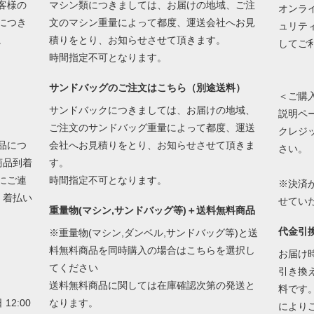
客様の
マシン類につきましては、お届けの地域、ご注
オンラ
につき
文のマシン重量によって都度、運送会社へお見
ュリテ
。
積りをとり、お知らせさせて頂きます。
してご
時間指定不可となります。
サンドバッグのご注文はこちら（別途送料）
＜ご購
サンドバックにつきましては、お届けの地域、
説明ペ
ご注文のサンドバッグ重量によって都度、運送
クレジ
品につ
会社へお見積りをとり、お知らせさせて頂きま
さい。
商品到着
す。
にご連
時間指定不可となります。
※決済
 着払い
せてい
重量物(マシン,サンドバッグ等)＋送料無料商品
代金引
※重量物(マシン,ダンベル,サンドバッグ等)と送
料無料商品を同時購入の場合はこちらを選択し
お届け
てください
引き換
送料無料商品に関しては在庫確認次第の発送と
料です
12:00
なります。
により