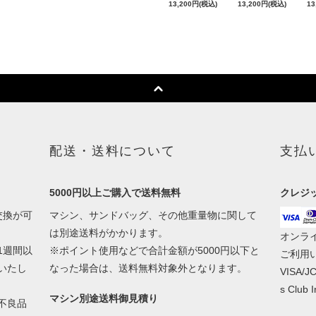
13,200円(税込)
13,200円(税込)
13
配送・送料について
支払
5000円以上ご購入で送料無料
クレジ
交換が可
マシン、サンドバッグ、その他重量物に関して
は別途送料がかかります。
オンラ
1週間以
※ポイント使用などで合計金額が5000円以下と
ご利用
いたし
なった場合は、送料無料対象外となります。
VISA/JC
s Club
マシン別途送料御見積り
不良品