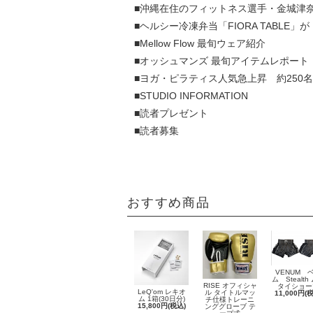
■沖縄在住のフィットネス選手・金城津
■ヘルシー冷凍弁当「FIORA TABLE
■Mellow Flow 最旬ウェア紹介
■オッシュマンズ 最旬アイテムレポート
■ヨガ・ピラティス人気急上昇 約250
■STUDIO INFORMATION
■読者プレゼント
■読者募集
おすすめ商品
VENUM 
ム Stealth
RISE オフィシャ
タイショー
LeQ'om レキオ
ル タイトルマッ
11,000円(
ム 1箱(30日分)
チ仕様トレーニ
15,800円(税込)
ンググローブ テ