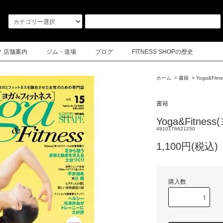
店舗案内
ジム・道場
ブログ
FITNESS SHOPの歴史
ホーム
>
書籍
>
Yoga&Fi
書籍
Yoga&Fitne
4910176621250
1,100円(税込)
購入数