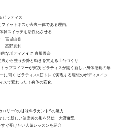
＆ピラティス
ガとフィットネスが表裏一体である理由。
=体幹スイッチを活性化させる
ク 宮城由香
り 高野真利
能的なボディメイク 倉畑優奈
順二 足裏から整う姿勢と動きを支える土台づくり
 トップスイマーが実践 ピラティスが開く新しい身体感覚の扉
クターに聞く ピラティス×筋トレで実現する理想のボディメイク！
ラティスで変わった！身体の変化
カロリー0の甘味料ラカントSの魅力
活かして新しい健康美の形を発信 大野麻里
今すぐ受けたい人気レッスンを紹介