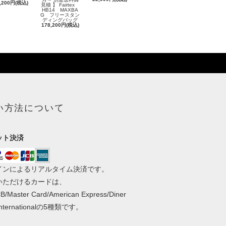
,200円(税込)
見積 】 Fairtex
HB14 MAXBA
G フリースタン
ディングバッグ
178,200円(税込)
い方法について
ット決済
インによるリアルタイム決済です。
いただけるカードは、
B/Master Card/American Express/Diner
 Internationalの5種類です。