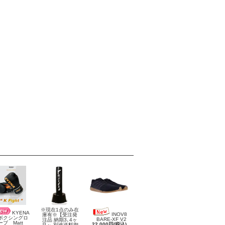
※現在1点のみ在
KYENA
INOV8
庫有※【受注発
クシングロ
BARE-XF V2
注品 納期3､4ヶ
ーブ Matt
22,000円(税込)
月～ 別途送料御