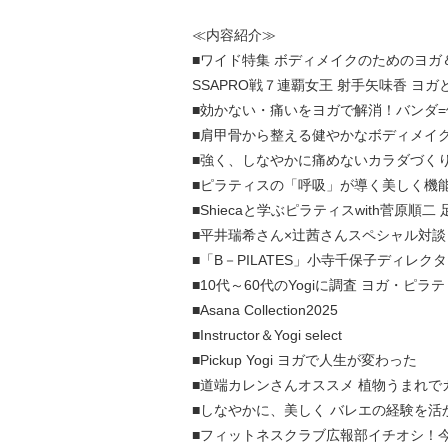
≪内容紹介≫
■ワイド特集 ボディメイクのためのヨガ
SSAPRO戦７連覇女王 射手矢味香 ヨ
■効かない・痛いをヨガで解消！バンダ
■肩甲骨から整える健やかなボディメイ
■強く、しなやかに痛めないカラダづく
■ピラティスの「呼吸」が導く美しく機
■Shiecaと学ぶピラティスwith菅原
■平井瑞希さん×辻茜さんスペシャル対談
■「B－PILATES」小寺千保子ディレ
■10代～60代のYogiに調査 ヨガ・ピ
■Asana Collection2025
■Instructor＆Yogi select
■Pickup Yogi ヨガで人生が変わった
■道端カレンさんオススメ 植物うまれで
■しなやかに、美しく バレエの経験を
■フィットネスクラブ広報部イチオシ！