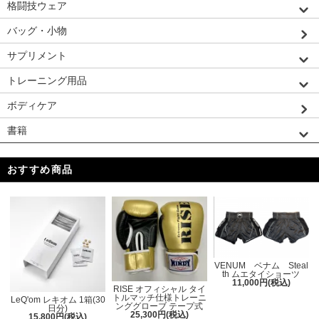
格闘技ウェア
バッグ・小物
サプリメント
トレーニング用品
ボディケア
書籍
おすすめ商品
VENUM ベナム Steal
th ムエタイショーツ
11,000円(税込)
RISE オフィシャル タイ
トルマッチ仕様トレーニ
LeQ'om レキオム 1箱(30
ンググローブ テープ式
日分)
25,300円(税込)
15,800円(税込)