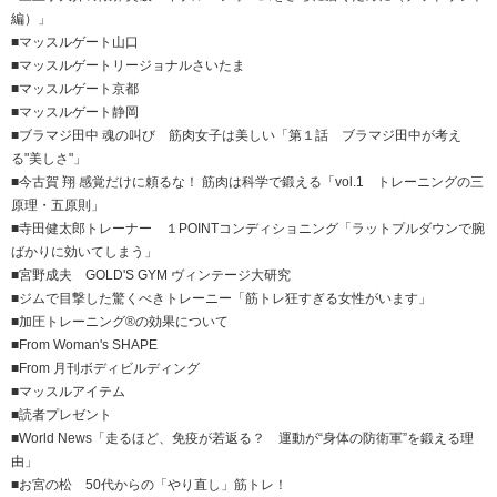
編）」
■マッスルゲート山口
■マッスルゲートリージョナルさいたま
■マッスルゲート京都
■マッスルゲート静岡
■ブラマジ田中 魂の叫び 筋肉女子は美しい「第１話 ブラマジ田中が考え
る"美しさ"」
■今古賀 翔 感覚だけに頼るな！ 筋肉は科学で鍛える「vol.1 トレーニングの三
原理・五原則」
■寺田健太郎トレーナー １POINTコンディショニング「ラットプルダウンで腕
ばかりに効いてしまう」
■宮野成夫 GOLD'S GYM ヴィンテージ大研究
■ジムで目撃した驚くべきトレーニー「筋トレ狂すぎる女性がいます」
■加圧トレーニング®の効果について
■From Woman's SHAPE
■From 月刊ボディビルディング
■マッスルアイテム
■読者プレゼント
■World News「走るほど、免疫が若返る？ 運動が“身体の防衛軍”を鍛える理
由」
■お宮の松 50代からの「やり直し」筋トレ！