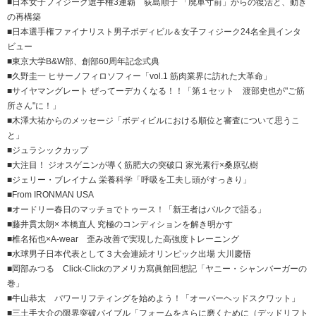
■日本女子フィジーク選手権3連覇 荻島順子 「廃車寸前」からの復活と、動き
の再構築
■日本選手権ファイナリスト男子ボディビル＆女子フィジーク24名全員インタ
ビュー
■東京大学B&W部、創部60周年記念式典
■久野圭一 ヒサーノフィロソフィー「vol.1 筋肉業界に訪れた大革命」
■サイヤマングレート ぜってーデカくなる！！「第１セット 渡部史也が"ご筋
所さん"に！」
■木澤大祐からのメッセージ「ボディビルにおける順位と審査について思うこ
と」
■ジュラシックカップ
■大注目！ ジオスゲニンが導く筋肥大の突破口 家光素行×桑原弘樹
■ジェリー・ブレイナム 栄養科学「呼吸を工夫し頭がすっきり」
■From IRONMAN USA
■オードリー春日のマッチョでトゥース！「新王者はバルクで語る」
■藤井貫太朗× 本橋直人 究極のコンディションを解き明かす
■椎名拓也×A-wear 歪み改善で実現した高強度トレーニング
■水球男子日本代表として３大会連続オリンピック出場 大川慶悟
■岡部みつる Click-Clickのアメリカ寫眞館回想記「ヤニー・シャンバーガーの
巻」
■牛山恭太 パワーリフティングを始めよう！「オーバーヘッドスクワット」
■三土手大介の限界突破バイブル「フォームをさらに磨くために（デッドリフト