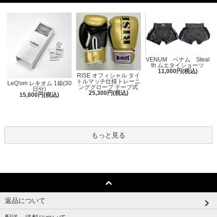
VENUM ベナム Steal
th ムエタイショーツ
11,000円(税込)
RISE オフィシャル タイ
トルマッチ仕様トレーニ
LeQ'om レキオム 1箱(30
ンググローブ テープ式
日分)
25,300円(税込)
15,800円(税込)
もっと見る
返品について