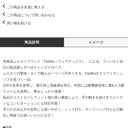
この商品を友達に教える
この商品について問い合わせる
買い物を続ける
商品説明
イメージ
本格派ムエタイブランド「Fairtex（フェアテックス）」による、コンパクト設
計の高品質レザーボクシンググローブ。
ムエタイの聖地・タイで職人が一つ一つ手作りする、Fairtexのクラフトマンシ
ップが息づく一品。
100％本革を使用し、耐久性と高級感を両立。内部には衝撃吸収性に優れた3層
フォームを採用し、拳をしっかり保護！
短めのリストカフとフィット感の高い構造により、手の動きを妨げずスピーデ
ィなコンビネーションにも対応可能！
手の小さめな方や女性にも扱いやすく、ミット打ち・サンドバッグ打ちなど幅
広い用途でお使いいただけます！
■特徴