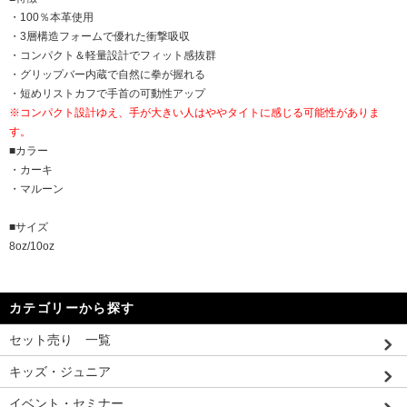
・100％本革使用
・3層構造フォームで優れた衝撃吸収
・コンパクト＆軽量設計でフィット感抜群
・グリップバー内蔵で自然に拳が握れる
・短めリストカフで手首の可動性アップ
※コンパクト設計ゆえ、手が大きい人はややタイトに感じる可能性がありま
す。
■カラー
・カーキ
・マルーン
■サイズ
8oz/10oz
カテゴリーから探す
セット売り 一覧
キッズ・ジュニア
イベント・セミナー