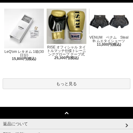
VENUM ベナム Steal
th ムエタイショーツ
11,000円(税込)
RISE オフィシャル タイ
トルマッチ仕様トレーニ
LeQ'om レキオム 1箱(30
ンググローブ テープ式
日分)
25,300円(税込)
15,800円(税込)
もっと見る
返品について