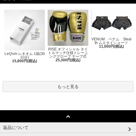
VENUM ベナム Steal
th ムエタイショーツ
11,000円(税込)
RISE オフィシャル タイ
トルマッチ仕様トレーニ
LeQ'om レキオム 1箱(30
ンググローブ テープ式
日分)
25,300円(税込)
15,800円(税込)
もっと見る
返品について