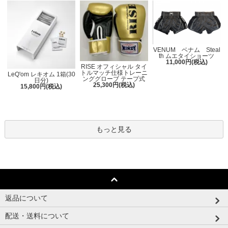
VENUM ベナム Steal
th ムエタイショーツ
11,000円(税込)
RISE オフィシャル タイ
トルマッチ仕様トレーニ
LeQ'om レキオム 1箱(30
ンググローブ テープ式
日分)
25,300円(税込)
15,800円(税込)
もっと見る
返品について
配送・送料について