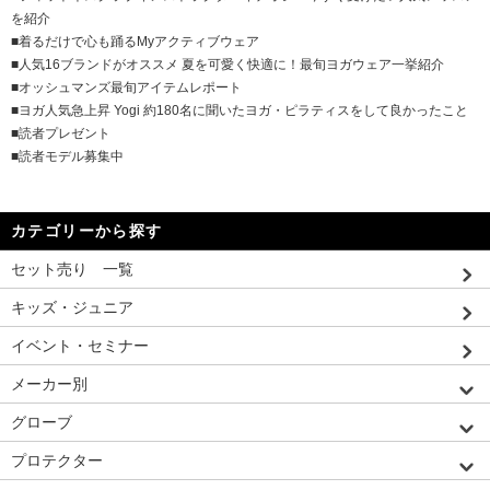
を紹介
■着るだけで心も踊るMyアクティブウェア
■人気16ブランドがオススメ 夏を可愛く快適に！最旬ヨガウェア一挙紹介
■オッシュマンズ最旬アイテムレポート
■ヨガ人気急上昇 Yogi 約180名に聞いたヨガ・ピラティスをして良かったこと
■読者プレゼント
■読者モデル募集中
カテゴリーから探す
セット売り 一覧
キッズ・ジュニア
イベント・セミナー
メーカー別
グローブ
プロテクター