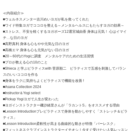
≪内容紹介≫
■ウェルネスメンター吉川めいヨガが私を救ってくれた
■ワイド特集ヨガでココロを整える～メンタルヘルスにもたらすヨガの効果～
■ストレス、不安を軽くするヨガポーズ12選宮城由香 身体は元気！ 心はイマイ
チ…な日のヨガ
■高野真利 身体も心もやや元気な日のヨガ
■高橋エマ 身体も心も元気がない日のヨガ
■20～60代のYogiに調査 メンタルケアのための生活習慣
■プロが教える心の10のこと
■Shieca と学ぶピラティスwith 菅原順二 ピラティスで五感を刺激してバラン
スのいいココロを作る
■身体をラクに気持ちよくピラティスで機能を改善 !
■Asana Collection 2024
■Instructor＆Yogi select
■Pickup Yogiヨガで人生が変わった
■ヨガインストラクター磯沙緒里さんが「ラカントS」をオススメする理由
■Lesson Introductionプレピラティスで身体を動かしやすく「ストレッチ＆ピラ
ティス」
■Lesson Introduction柔軟性が高まる曲線的な動きが特徴「バーレスク」
■フィットネスクラブインストラクターイチオシ！今すぐ受けたい人気レッスン