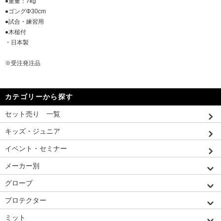
●重量：7kg
●ゴングΦ30cm
●試合・練習用
●木槌付
・日本製
※受注発注品
カテゴリーから探す
セット売り 一覧
キッズ・ジュニア
イベント・セミナー
メーカー別
グローブ
プロテクター
ミット