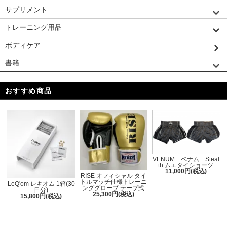
サプリメント
トレーニング用品
ボディケア
書籍
おすすめ商品
VENUM ベナム Steal
th ムエタイショーツ
11,000円(税込)
RISE オフィシャル タイ
トルマッチ仕様トレーニ
LeQ'om レキオム 1箱(30
ンググローブ テープ式
日分)
25,300円(税込)
15,800円(税込)