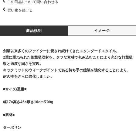
この商品について問い合わせる
買い物を続ける
商品説明
イメージ
創業以来多くのファイターに愛され続けてきたスタンダードスタイル。
2重に重ねられた衝撃吸収材を、タフな素材で包み込むことにより充分な打撃吸
収と適度な固さを実現。
キックミットのウィークポイントである持ち手の縫製を強化することにより、
耐久性をさらに強化しました。
■サイズ/重量■
幅17×高さ45×厚さ10cm/700g
■素材■
ターポリン