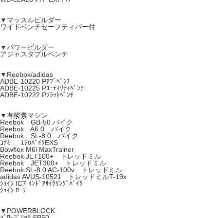
▼マッスルビルダー
ワイドベンチセーフティバー付
▼パワービルダー
アジャスタブルベンチ
▼Reebok/adidas
ADBE-10220 Pｱﾌﾞﾍﾞﾝﾁ
ADBE-10225 Pﾕｰﾃｨﾘﾃｨﾍﾞﾝﾁ
ADBE-10222 Pﾌﾗｯﾄﾍﾞﾝﾁ
▼有酸素マシン
Reebok GB-50 バイク
Reebok A6.0 バイク
Reebok SL-8.0 バイク
ｺﾅﾐ ｴｱﾛﾊﾞｲｸEXS
Bowflex M6i MaxTrainer
Reebok JET100+ トレッドミル
Reebok JET300+ トレッドミル
Reebok SL-8.0 AC-100v トレッドミル
adidas AVUS-10521 トレッドミルT-19x
ｼｭｲﾝ IC7 ｲﾝﾄﾞｱｻｲｸﾘﾝｸﾞﾊﾞｲｸ
ｼｭｲﾝ ﾛｰﾜｰ
▼POWERBLOCK
ﾊﾟﾜｰﾌﾞﾛｯｸ SP50