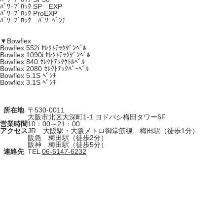
ﾊﾟﾜｰﾌﾞﾛｯｸ SP EXP
ﾊﾟﾜｰﾌﾞﾛｯｸ ProEXP
ﾊﾟﾜｰﾌﾞﾛｯｸ ﾊﾟﾜｰﾍﾞﾝﾁ
▼Bowflex
Bowflex 552i ｾﾚｸﾄﾃｯｸﾀﾞﾝﾍﾞﾙ
Bowflex 1090i ｾﾚｸﾄﾃｯｸﾀﾞﾝﾍﾞﾙ
Bowflex 840 ｾﾚｸﾄﾃｯｸｹﾄﾙﾍﾞﾙ
Bowflex 2080 ｾﾚｸﾄﾃｯｸﾊﾞｰﾍﾞﾙ
Bowflex 5.1S ﾍﾞﾝﾁ
Bowflex 3.1S ﾍﾞﾝﾁ
所在地
〒530-0011
大阪市北区大深町1-1 ヨドバシ梅田タワー6F
営業時間
10：00～21：00
アクセス
JR 大阪駅・大阪メトロ御堂筋線 梅田駅（徒歩1分）
阪急 梅田駅（徒歩2分）
阪神 梅田駅（徒歩5分）
連絡先
TEL
06-6147-6232