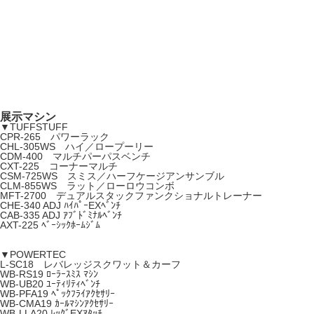
展示マシン
▼TUFFSTUFF
CPR-265 パワーラック
CHL-305WS ハイ／ロープーリー
CDM-400 マルチパーパスベンチ
CXT-225 コーナーマルチ
CSM-725WS スミス／ハーフケージアンサンブル
CLM-855WS ラット／ローロウコンボ
MFT-2700 デュアルスタックファンクショナルトレーナー
CHE-340 ADJ ﾊｲﾊﾟｰEXﾍﾞﾝﾁ
CAB-335 ADJ ｱﾌﾞﾄﾞﾐﾅﾙﾍﾞﾝﾁ
AXT-225 ﾍﾞｰｼｯｸﾎｰﾑｼﾞﾑ
▼POWERTEC
L-SC18 レバレッジスクワット＆カーフ
WB-RS19 ﾛｰﾗｰｽﾐｽ ﾏｼﾝ
WB-UB20 ﾕｰﾃｨﾘﾃｨﾍﾞﾝﾁ
WB-PFA19 ﾍﾟｯｸﾌﾗｲｱｸｾｻﾘｰ
WB-CMA19 ｶｰﾙﾏｼﾝｱｸｾｻﾘｰ
WB-LLA20 ﾚｯｸﾞEXｱﾀｯﾁ