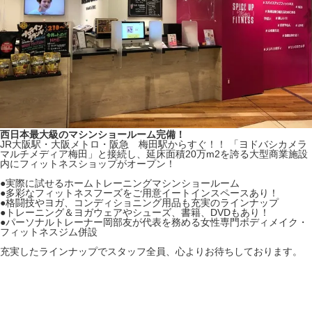
西日本最大級のマシンショールーム完備！
JR大阪駅・大阪メトロ・阪急 梅田駅からすぐ！！ 「ヨドバシカメラ
マルチメディア梅田」と接続し、延床面積20万m2を誇る大型商業施設
内にフィットネスショップがオープン！
●実際に試せるホームトレーニングマシンショールーム
●多彩なフィットネスフーズをご用意イートインスペースあり！
●格闘技やヨガ、コンディショニング用品も充実のラインナップ
●トレーニング＆ヨガウェアやシューズ、書籍、DVDもあり！
●パーソナルトレーナー岡部友が代表を務める女性専門ボディメイク・
フィットネスジム併設
充実したラインナップでスタッフ全員、心よりお待ちしております。