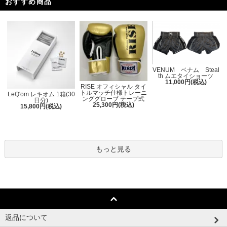
おすすめ商品
VENUM ベナム Steal
th ムエタイショーツ
11,000円(税込)
RISE オフィシャル タイ
トルマッチ仕様トレーニ
LeQ'om レキオム 1箱(30
ンググローブ テープ式
日分)
25,300円(税込)
15,800円(税込)
もっと見る
返品について