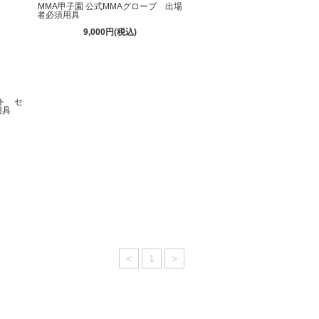
MMA甲子園 公式MMAグローブ 出場
者必須用具
9,000円(税込)
ト セ
用具
<
1
>