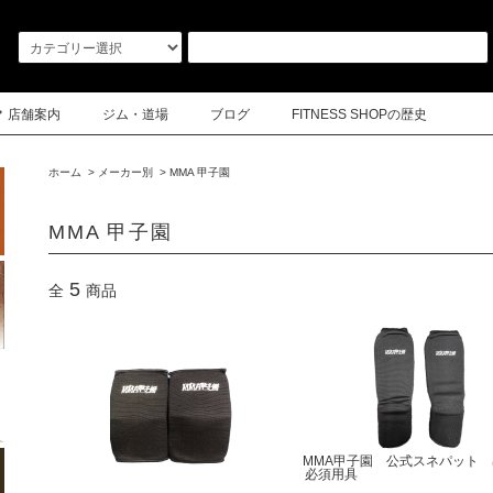
店舗案内
ジム・道場
ブログ
FITNESS SHOPの歴史
ホーム
>
メーカー別
>
MMA 甲子園
MMA 甲子園
5
全
商品
MMA甲子園 公式スネパット
必須用