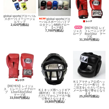
global sports(グローバル
スポーツ) イージージェ
global sports(グロ
ルラップ
ーバルスポーツ) ハイプ
2,420円(税込)
ロタクシンMMAグロー
ブ 【ペア売】
【REYES】レイ
7,700円(税込)
ジェス トレーニンググ
ローブ 8oz/10oz テー
プ式
31,350円(税込)
K-1 アマチュア公式ヘッ
ドガード(バー有り) ※
【REYES】レイジェ
ご注文をいただいてから
ス トレーニンググロー
K-1 キッズ用ヘッドギア
メーカー取り寄せとなり
ブ 12oz/14oz/16oz
(面付き) ※ご注文をい
ます。
テープ式
ただいてからメーカー取
25,200円(税込)
33,550円(税込)
り寄せとなります。
19,800円(税込)