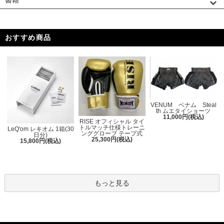
書籍
おすすめ商品
VENUM ベナム Steal
th ムエタイショーツ
11,000円(税込)
RISE オフィシャル タイ
トルマッチ仕様トレーニ
LeQ'om レキオム 1箱(30
ンググローブ テープ式
日分)
25,300円(税込)
15,800円(税込)
もっと見る