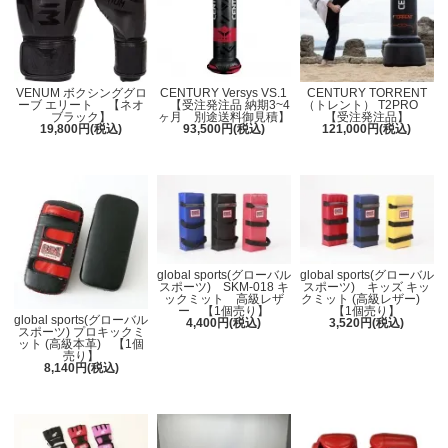
VENUM ボクシンググロ
CENTURY Versys VS.1
CENTURY TORRENT
ーブ エリート 【ネオ
【受注発注品 納期3~4
（トレント） T2PRO
ブラック】
ヶ月 別途送料御見積】
【受注発注品】
19,800円(税込)
93,500円(税込)
121,000円(税込)
global sports(グローバル
global sports(グローバル
スポーツ) SKM-018 キ
スポーツ) キッズ キッ
ックミット 高級レザ
クミット (高級レザー)
ー 【1個売り】
【1個売り】
global sports(グローバル
4,400円(税込)
3,520円(税込)
スポーツ) プロキックミ
ット (高級本革) 【1個
売り】
8,140円(税込)