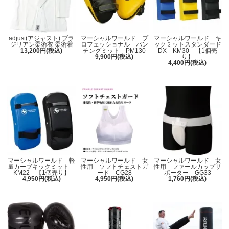
adjust(アジャスト) ブラ
マーシャルワールド プ
マーシャルワールド キ
ジリアン柔術衣 柔術着
ロフェッショナル パン
ックミットスタンダード
13,200円(税込)
チングミット PM130
DX KM30 【1個売
9,900円(税込)
り】
4,400円(税込)
マーシャルワールド 軽
マーシャルワールド 女
マーシャルワールド 女
量カーブキックミット
性用 ソフトチェストガ
性用 ファールカップサ
KM22 【1個売り】
ード CG28
ポーター GG33
4,950円(税込)
4,950円(税込)
1,760円(税込)