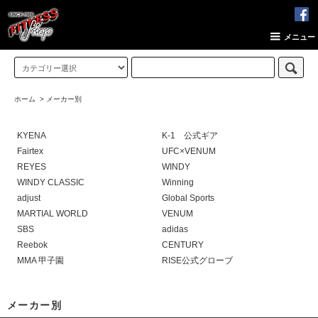
メニュー
ホーム
>
メーカー別
KYENA
K-1 公式ギア
Fairtex
UFC×VENUM
REYES
WINDY
WINDY CLASSIC
Winning
adjust
Global Sports
MARTIAL WORLD
VENUM
SBS
adidas
Reebok
CENTURY
MMA 甲子園
RISE公式グローブ
メーカー別