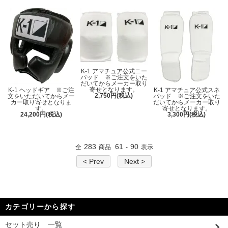
K-1 アマチュア公式ニー
パッド ※ご注文をいた
だいてからメーカー取り
寄せとなります。
K-1 ヘッドギア ※ご注
K-1 アマチュア公式スネ
2,750円(税込)
文をいただいてからメー
パッド ※ご注文をいた
カー取り寄せとなりま
だいてからメーカー取り
す。
寄せとなります。
24,200円(税込)
3,300円(税込)
283
61
90
全
商品
-
表示
< Prev
Next >
カテゴリーから探す
セット売り 一覧