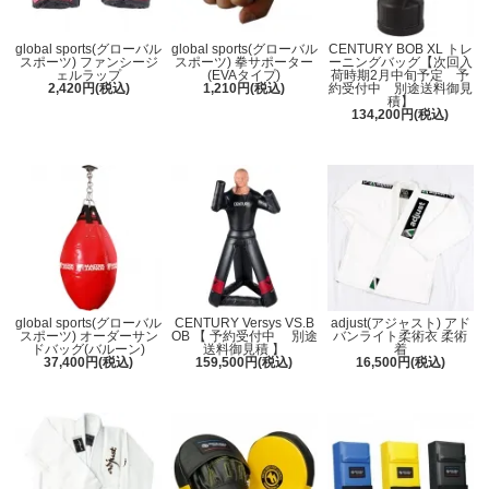
global sports(グローバル
global sports(グローバル
CENTURY BOB XL トレ
スポーツ) ファンシージ
スポーツ) 拳サポーター
ーニングバッグ【次回入
ェルラップ
(EVAタイプ)
荷時期2月中旬予定 予
2,420円(税込)
1,210円(税込)
約受付中 別途送料御見
積】
134,200円(税込)
global sports(グローバル
CENTURY Versys VS.B
adjust(アジャスト) アド
スポーツ) オーダーサン
OB 【 予約受付中 別途
バンライト柔術衣 柔術
ドバッグ(バルーン)
送料御見積 】
着
37,400円(税込)
159,500円(税込)
16,500円(税込)