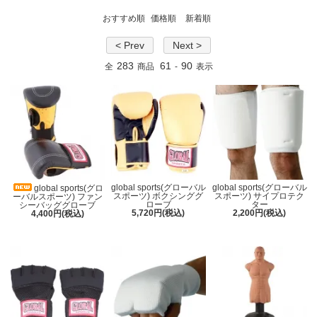
おすすめ順
価格順
新着順
< Prev
Next >
283
61
90
全
商品
-
表示
global sports(グローバル
global sports(グローバル
global sports(グロ
スポーツ) ボクシンググ
スポーツ) サイプロテク
ーバルスポーツ) ファン
ローブ
ター
シーバッググローブ
5,720円(税込)
2,200円(税込)
4,400円(税込)