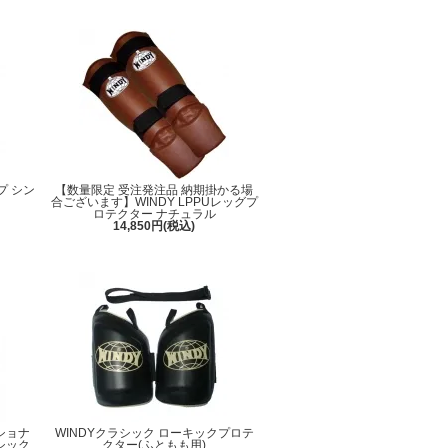
プ シン
【数量限定 受注発注品 納期掛かる場
合ございます】WINDY LPPUレッグプ
ロテクター ナチュラル
14,850円(税込)
ショナ
WINDYクラシック ローキックプロテ
シック
クター(ふともも用)