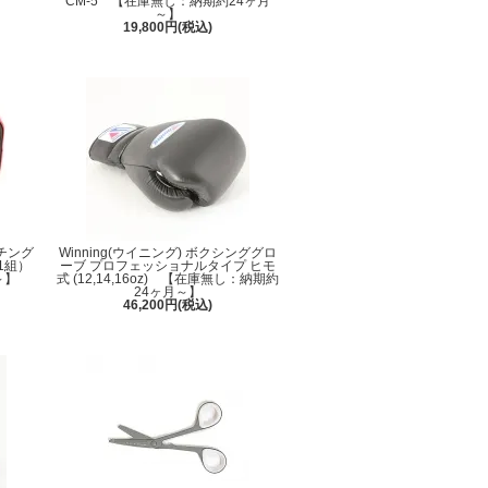
CM-5 【在庫無し：納期約24ヶ月
～】
19,800円(税込)
ンチング
Winning(ウイニング) ボクシンググロ
1組）
ーブ プロフェッショナルタイプ ヒモ
～】
式 (12,14,16oz) 【在庫無し：納期約
24ヶ月～】
46,200円(税込)