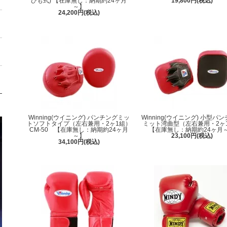
ひも式) 【在庫無し：納期約24ヶ月
19,800円(税込)
～】
24,200円(税込)
Winning(ウイニング) パンチングミッ
Winning(ウイニング) 小型パ
トソフトタイプ（左右兼用・2ヶ1組）
ミット湾曲型（左右兼用・2ヶ
CM-50 【在庫無し：納期約24ヶ月
【在庫無し：納期約24ヶ月
～】
23,100円(税込)
34,100円(税込)