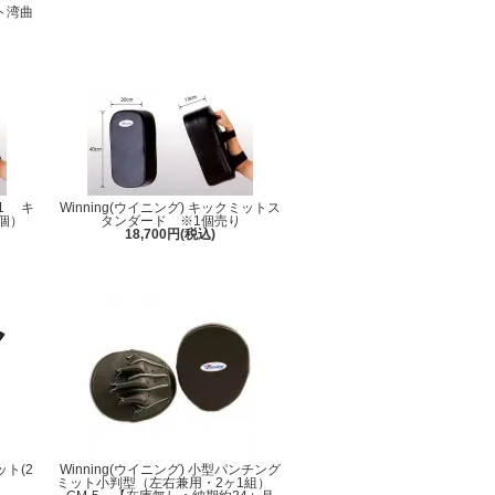
ト湾曲
01 キ
Winning(ウイニング) キックミットス
個）
タンダード ※1個売り
18,700円(税込)
ット(2
Winning(ウイニング) 小型パンチング
ミット小判型（左右兼用・2ヶ1組）