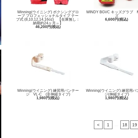
Winning(ウイニング) ボクシンググロ
WINDY BGVC キッズグラブ
ーブ プロフェッショナルタイプ テー
ズ
プ式 (8,10,12,14,16oz) 【在庫無し：
6,600円(税込)
納期約24ヶ月～】
46,200円(税込)
Winning(ウイニング) 練習用バンテー
Winning(ウイニング) 練習用
ジ VL-C (非伸縮タイプ)
ジ(伸縮タイプ)
1,980円(税込)
1,980円(税込)
...
<
1
18
19