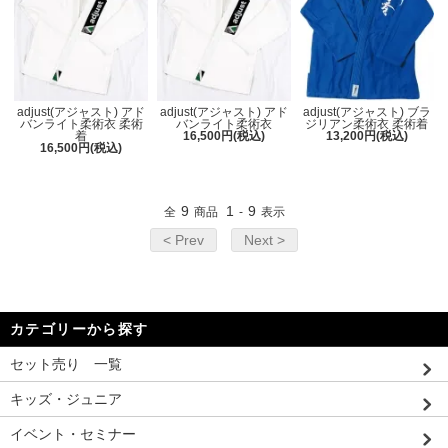
adjust(アジャスト) アド
adjust(アジャスト) アド
adjust(アジャスト) ブラ
バンライト柔術衣 柔術
バンライト柔術衣
ジリアン柔術衣 柔術着
着
16,500円(税込)
13,200円(税込)
16,500円(税込)
9
1
9
全
商品
-
表示
< Prev
Next >
カテゴリーから探す
セット売り 一覧
キッズ・ジュニア
イベント・セミナー