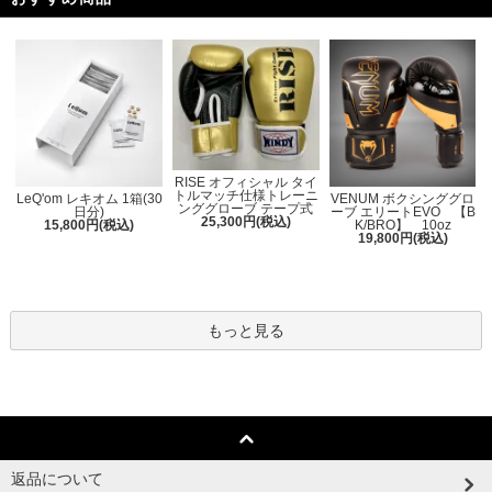
RISE オフィシャル タイ
トルマッチ仕様トレーニ
LeQ'om レキオム 1箱(30
VENUM ボクシンググロ
ンググローブ テープ式
日分)
ーブ エリートEVO 【B
25,300円(税込)
15,800円(税込)
K/BRO】 10oz
19,800円(税込)
もっと見る
返品について