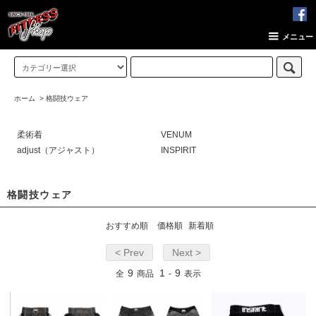
メニュー
ホーム
>
格闘技ウェア
柔術着
VENUM
adjust（アジャスト）
INSPIRIT
格闘技ウェア
おすすめ順
価格順
新着順
< Prev
Next >
9
1
9
全
商品
-
表示