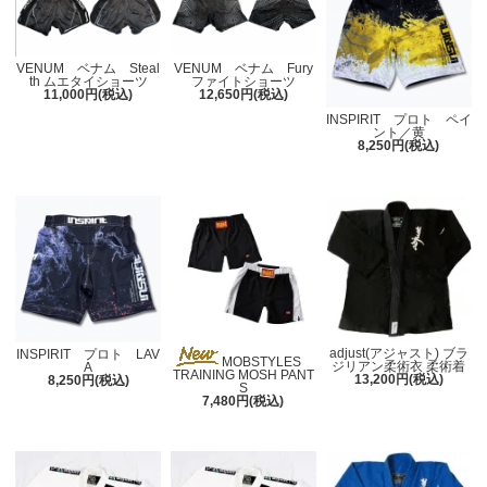
VENUM ベナム Steal
VENUM ベナム Fury
th ムエタイショーツ
ファイトショーツ
11,000円(税込)
12,650円(税込)
INSPIRIT プロト ペイ
ント／黄
8,250円(税込)
adjust(アジャスト) ブラ
INSPIRIT プロト LAV
MOBSTYLES
ジリアン柔術衣 柔術着
A
TRAINING MOSH PANT
13,200円(税込)
8,250円(税込)
S
7,480円(税込)